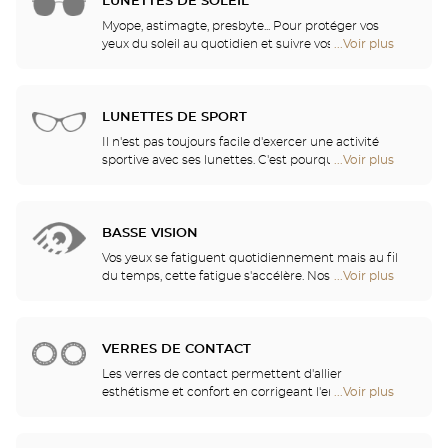
en verres ophtalmiques, nos opticiens disposent
LUNETTES DE SOLEIL
de
des verres et des traitement les plus innovants,
Optical
Myope, astimagte, presbyte... Pour protéger vos
pour vous apporter un confort visuel optimal selon
Center
yeux du soleil au quotidien et suivre vos envies, nos
...Voir plus
de
vos activités.
Opticien
opticiens ont sélectionné pour vous les meilleures
points
lunettes de soleil des plus grandes marques. Ils
de
vous aident à choisir celles qui vous conviennent le
vente
mieux parmi tous les modèles disponibles en
LUNETTES DE SPORT
de
magasin.
Optical
Il n'est pas toujours facile d'exercer une activité
Center
sportive avec ses lunettes. C'est pourquoi nous vous
...Voir plus
de
Opticien
proposons une gamme complète de lunettes de
points
sport, adaptables à toutes les correction visuelles.
de
vente
BASSE VISION
de
Optical
Vos yeux se fatiguent quotidiennement mais au fil
Center
du temps, cette fatigue s'accélère. Nos opticiens
...Voir plus
de
Opticien
vous conseilleront les aides visuelles les mieux
points
adaptées à vos besoins
de
vente
VERRES DE CONTACT
de
Optical
Les verres de contact permettent d'allier
Center
esthétisme et confort en corrigeant l'ensemble des
...Voir plus
de
Opticien
amétropies : myopie, astigmatisme… Nos magasins
points
proposent des verres de contact quotidiens,
de
mensuels, trimestriels ou annuels. Nos spécialistes