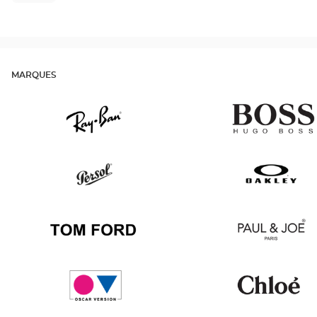
MARQUES
Ray
v
Ban
Persol
Oakley
Tom
Paul
Ford
&
Joe