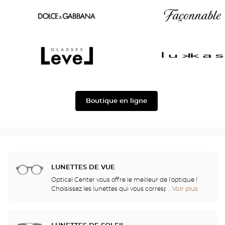
Oscar
Chloé
version
Dolce
Façonnable
&
Gabbana
Level
Lukkas
Boutique en ligne
LUNETTES DE VUE
Optical Center vous offre le meilleur de l'optique !
Choisissez les lunettes qui vous correspondent
...Voir plus
de
parmi plus de 2000 modèles sélectionnés pour leur
points
design et leur qualité. Grâce à une collaboration
de
fidèle avec les plus grands noms de la recherche
vente