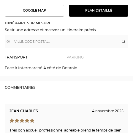
GOOGLE MAP
PLAN DETAILLÉ
VOIR
VOIR
LE
L'ITINÉRAIRE
PLAN
DANS
DÉTAILLÉ
ITINÉRAIRE SUR MESURE
GOOGLE
Saisir une adresse et recevez un itineraire précis
MAP
,
À
Itin
jus
trouver
proximité
poi
un
de
point
de
ven
TRANSPORT
PARKING
vente
Opt
Optical
SEY
Face à Intermarché À côté de Botanic
Center
Opti
Cen
COMMENTAIRES
JEAN CHARLES
4 novembre 2025
Très bon accueil professionnel agréable prend le temps de bien