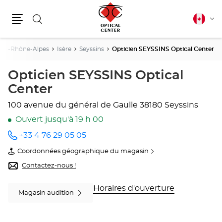
Rechercher
Français
Cha
canadie
Menu
la
lang
ne-Rhône-Alpes
Isère
Seyssins
Opticien SEYSSINS Optical Center
Opticien SEYSSINS Optical
Center
100 avenue du général de Gaulle
38180 Seyssins
Ouvert jusqu'à 19 h 00
+33 4 76 29 05 05
Appeler
le point
Coordonnées géographique du magasin
de vente
du
Opticien
point
Contactez-nous !
SEYSSINS
de
Optical
vente
Center
Opticien
Horaires d'ouverture
Magasin audition
au
SEYSSINS
Optical
Center