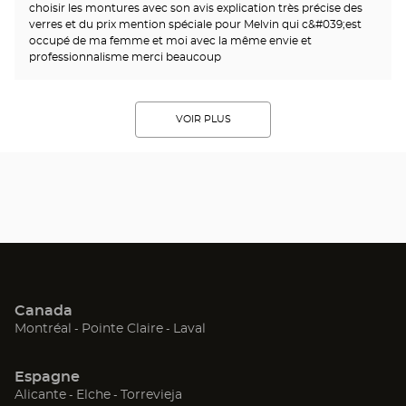
choisir les montures avec son avis explication très précise des
verres et du prix mention spéciale pour Melvin qui c&#039;est
occupé de ma femme et moi avec la même envie et
professionnalisme merci beaucoup
VOIR PLUS
Canada
(ouvre
(ouvre
(ouvre
Montréal
Pointe Claire
Laval
dans
dans
dans
une
une
une
Espagne
nouvelle
nouvelle
nouvelle
(ouvre
(ouvre
(ouvre
Alicante
Elche
Torrevieja
fenêtre)
fenêtre)
fenêtre)