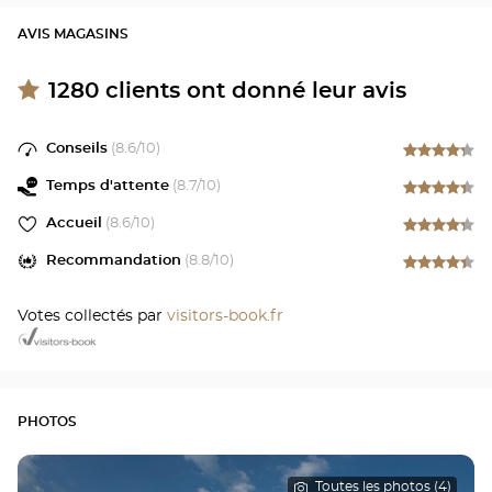
AVIS MAGASINS
1280
clients ont donné leur avis
Conseils
(
8.6
/10)
Temps d'attente
(
8.7
/10)
Accueil
(
8.6
/10)
Recommandation
(
8.8
/10)
Votes collectés par
visitors-book.fr
PHOTOS
Toutes les photos (4)