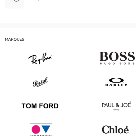
MARQUES
Ray
v
Ban
Persol
Oakley
Tom
Paul
Ford
&