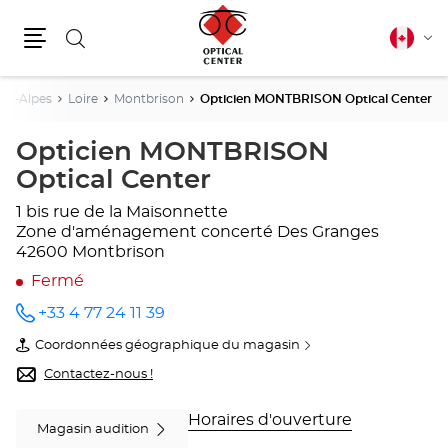
Rechercher
Français
Cha
canadie
Menu
la
lang
ne-Alpes
Loire
Montbrison
Opticien MONTBRISON Optical Center
Opticien MONTBRISON
Optical Center
1 bis rue de la Maisonnette
Zone d'aménagement concerté Des Granges
42600 Montbrison
Fermé
+33 4 77 24 11 39
Appeler
le point
Coordonnées géographique du magasin
de vente
du
Opticien
point
Contactez-nous !
MONTBRISON
de
Optical
vente
Center
Opticien
Horaires d'ouverture
Magasin audition
au
MONTBRISON
Optical