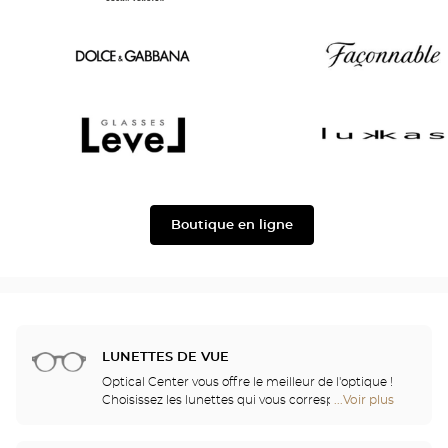
Joe
Oscar
Chloé
version
Dolce
Façonnable
&
Gabbana
Level
Lukkas
Boutique en ligne
LUNETTES DE VUE
Optical Center vous offre le meilleur de l'optique !
Choisissez les lunettes qui vous correspondent
...Voir plus
de
parmi plus de 2000 modèles sélectionnés pour leur
points
design et leur qualité. Grâce à une collaboration
de