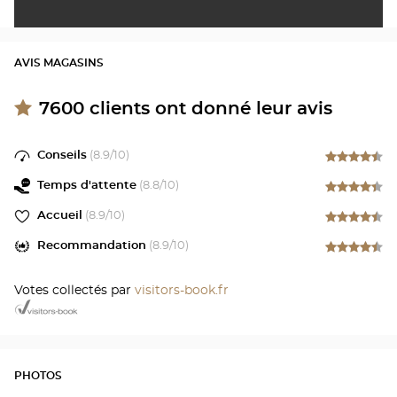
AVIS MAGASINS
7600
clients ont donné leur avis
Conseils
(
8.9
/10)
Temps d'attente
(
8.8
/10)
Accueil
(
8.9
/10)
Recommandation
(
8.9
/10)
Votes collectés par
visitors-book.fr
PHOTOS