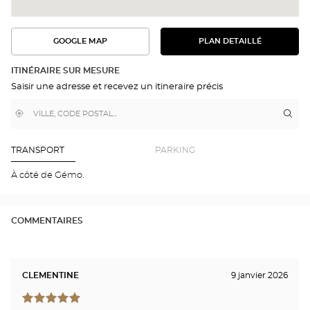
GOOGLE MAP
PLAN DETAILLÉ
VOIR
VOIR
LE
L'ITINÉRAIRE
PLAN
DANS
DÉTAILLÉ
ITINÉRAIRE SUR MESURE
GOOGLE
Saisir une adresse et recevez un itineraire précis
MAP
,
À
Itin
jus
trouver
proximité
poi
un
de
point
de
ven
TRANSPORT
PARKING
vente
Opt
Optical
MO
À côté de Gémo.
Center
Opti
Cen
COMMENTAIRES
CLEMENTINE
9 janvier 2026