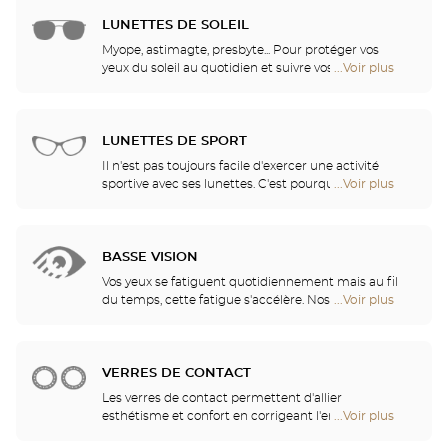
fidèle avec les plus grands noms de la recherche
vente
en verres ophtalmiques, nos opticiens disposent
LUNETTES DE SOLEIL
de
des verres et des traitement les plus innovants,
Optical
Myope, astimagte, presbyte... Pour protéger vos
pour vous apporter un confort visuel optimal selon
Center
yeux du soleil au quotidien et suivre vos envies, nos
...Voir plus
de
vos activités.
Opticien
opticiens ont sélectionné pour vous les meilleures
points
lunettes de soleil des plus grandes marques. Ils
de
vous aident à choisir celles qui vous conviennent le
vente
mieux parmi tous les modèles disponibles en
LUNETTES DE SPORT
de
magasin.
Optical
Il n'est pas toujours facile d'exercer une activité
Center
sportive avec ses lunettes. C'est pourquoi nous vous
...Voir plus
de
Opticien
proposons une gamme complète de lunettes de
points
sport, adaptables à toutes les correction visuelles.
de
vente
BASSE VISION
de
Optical
Vos yeux se fatiguent quotidiennement mais au fil
Center
du temps, cette fatigue s'accélère. Nos opticiens
...Voir plus
de
Opticien
vous conseilleront les aides visuelles les mieux
points
adaptées à vos besoins
de
vente
VERRES DE CONTACT
de
Optical
Les verres de contact permettent d'allier
Center
esthétisme et confort en corrigeant l'ensemble des
...Voir plus
de
Opticien
amétropies : myopie, astigmatisme… Nos magasins
points