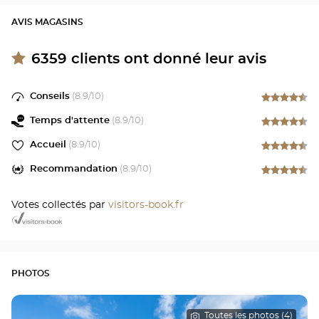
AVIS MAGASINS
6359
clients ont donné leur avis
Conseils
(
8.9
/10)
Temps d'attente
(
8.9
/10)
Accueil
(
8.9
/10)
Recommandation
(
8.9
/10)
Votes collectés par
visitors-book.fr
PHOTOS
Toutes les photos (4)