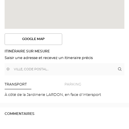
GOOGLE MAP
VOIR
L'ITINÉRAIRE
DANS
ITINÉRAIRE SUR MESURE
GOOGLE
Saisir une adresse et recevez un itineraire précis
MAP
,
À
Itin
jus
trouver
proximité
poi
un
de
point
de
ven
TRANSPORT
PARKING
vente
Opt
Optical
FIR
À côté de la Jardinerie LARDON, en face d'Intersport
Center
Opti
Cen
COMMENTAIRES