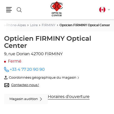
Rechercher
Français
Cha
canadie
Menu
la
lang
gne-Rhône-Alpes
Loire
FIRMINY
Opticien FIRMINY Optical Center
Opticien FIRMINY Optical
Center
9, rue Dorian
42700 FIRMINY
Fermé
+33 4 77 20 90 90
Appeler
le point
Coordonnées géographique du magasin
de vente
du
Opticien
point
Contactez-nous !
FIRMINY
de
Optical
vente
Center
Opticien
Horaires d'ouverture
Magasin audition
au
FIRMINY
Optical
Center