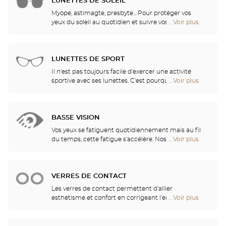
en verres ophtalmiques, nos opticiens disposent
LUNETTES DE SOLEIL
de
des verres et des traitement les plus innovants,
Optical
Myope, astimagte, presbyte... Pour protéger vos
pour vous apporter un confort visuel optimal selon
Center
yeux du soleil au quotidien et suivre vos envies, nos
...Voir plus
de
vos activités.
Opticien
opticiens ont sélectionné pour vous les meilleures
points
lunettes de soleil des plus grandes marques. Ils
de
vous aident à choisir celles qui vous conviennent le
vente
mieux parmi tous les modèles disponibles en
LUNETTES DE SPORT
de
magasin.
Optical
Il n'est pas toujours facile d'exercer une activité
Center
sportive avec ses lunettes. C'est pourquoi nous vous
...Voir plus
de
Opticien
proposons une gamme complète de lunettes de
points
sport, adaptables à toutes les correction visuelles.
de
vente
BASSE VISION
de
Optical
Vos yeux se fatiguent quotidiennement mais au fil
Center
du temps, cette fatigue s'accélère. Nos opticiens
...Voir plus
de
Opticien
vous conseilleront les aides visuelles les mieux
points
adaptées à vos besoins
de
vente
VERRES DE CONTACT
de
Optical
Les verres de contact permettent d'allier
Center
esthétisme et confort en corrigeant l'ensemble des
...Voir plus
de
Opticien
amétropies : myopie, astigmatisme… Nos magasins
points
proposent des verres de contact quotidiens,
de
mensuels, trimestriels ou annuels. Nos spécialistes