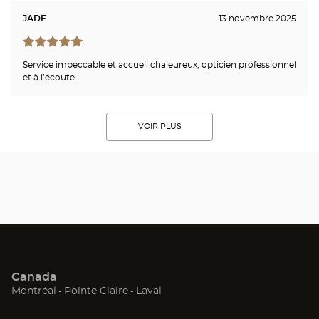
JADE
13 novembre 2025
Service impeccable et accueil chaleureux, opticien professionnel
et à l’écoute !
VOIR PLUS
Canada
(ouvre
(ouvre
(ouvre
Montréal
Pointe Claire
Laval
dans
dans
dans
une
une
une