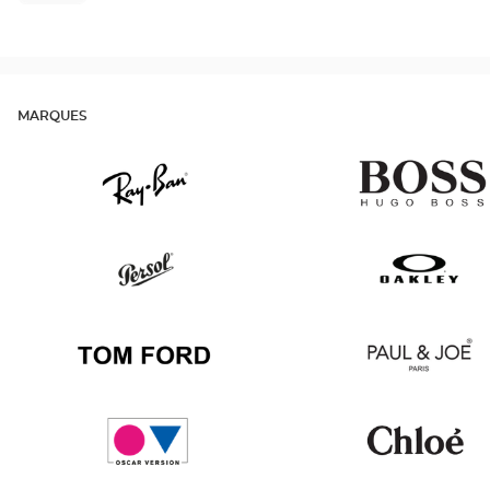
MARQUES
Ray
v
Ban
Persol
Oakley
Tom
Paul
Ford
&
Joe