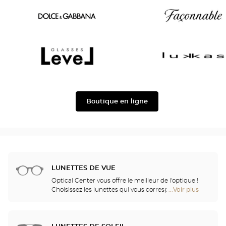
Oscar
Chloé
version
Dolce
Façonnable
&
Gabbana
Level
Lukkas
Boutique en ligne
LUNETTES DE VUE
Optical Center vous offre le meilleur de l'optique !
Choisissez les lunettes qui vous correspondent
...Voir plus
de
parmi plus de 2000 modèles sélectionnés pour leur
points
design et leur qualité. Grâce à une collaboration
de
fidèle avec les plus grands noms de la recherche
vente