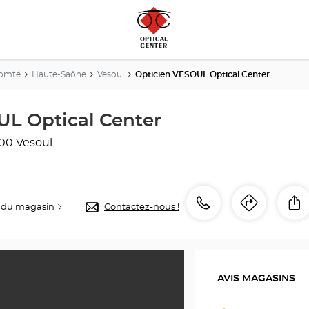
Comté
Haute-Saône
Vesoul
Opticien VESOUL Optical Center
UL Optical Center
00 Vesoul
Appeler
Appeler
P
 du magasin
Contactez-nous !
Itinéra
jusqu'
le
point
point
de
de
vente
AVIS MAGASINS
Opticien
vente
VESOUL