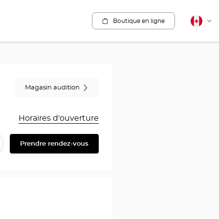
Boutique en ligne
Français
Cha
canadie
la
lang
Magasin audition
Horaires d'ouverture
Prendre rendez-vous
artager
ire
au