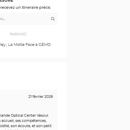
MESURE
 recevez un itineraire précis
Itinéraire
jusqu'au
point
de
vente
PARKING
Opticien
VESOUL
raley ; La Motte Face à GÉMO
Optical
Center
21 février 2026
ande Optical Center Vesoul
 accueil, ses compétences,
pidité, son écoute, et son petit