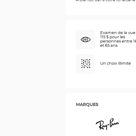
À bientôt dans votre lunetterie 
Examen de la vue 
115 $ pour les
personnes entre 1
et 65 ans
Un choix illimité
MARQUES