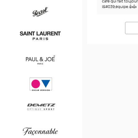
café qui fait toujour
l&#039;équipe.👍👍
v
Persol
Saint
Laurent
Paul
&
Joe
Oscar
version
Demetz