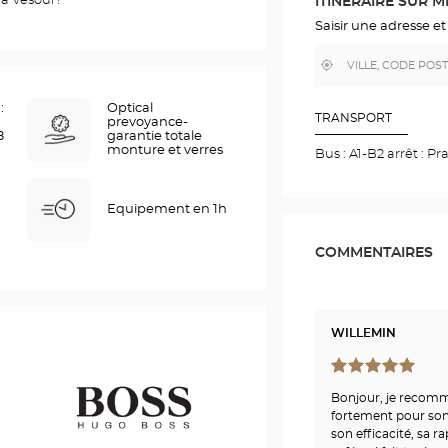
à Vesoul !
ITINÉRAIRE SUR 
GOOGLE
MAP
Saisir une adresse et
,
À
trouver
proximité
un
point
:
Optical
de
TRANSPORT
prevoyance-
vente
8
garantie totale
Optical
monture et verres
Bus : A1-B2 arrêt : P
Center
Equipement en 1h
COMMENTAIRES
WILLEMIN
Bonjour, je recomm
fortement pour son
son efficacité, sa ra