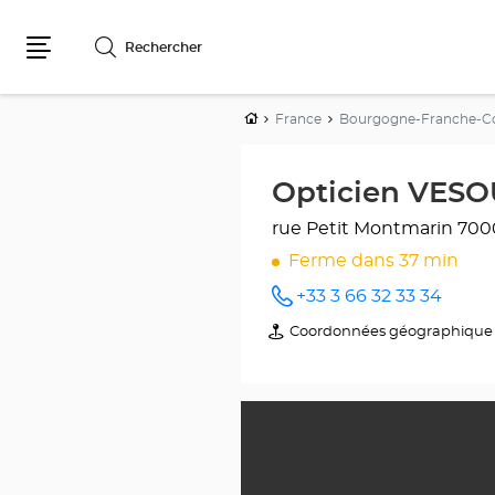
Rechercher
Menu
Accueil
France
Bourgogne-Franche-
Opticien VESO
rue Petit Montmarin
700
Ferme dans 37 min
+33 3 66 32 33 34
Appeler
le point
Coordonnées géographique
du
de vente
point
Opticien
de
VESOUL
vente
Optical
Opticien
Center
VESOUL
au
Optical
Center