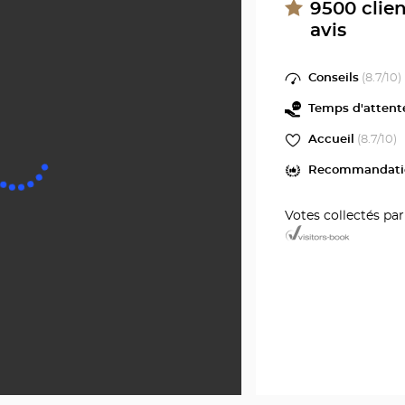
Optici
Optical
9500
clie
Center
avis
VESO
au
Optica
Conseils
(
8.7
/10)
Cente
Temps d'attent
Accueil
(
8.7
/10)
Recommandati
Votes collectés pa