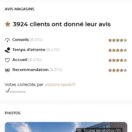
AVIS MAGASINS
3924
clients ont donné leur avis
Conseils
(
8.3
/10)
Temps d'attente
(
8.4
/10)
Accueil
(
8.4
/10)
Recommandation
(
8.3
/10)
Votes collectés par
visitors-book.fr
PHOTOS
Toutes les photos (10)