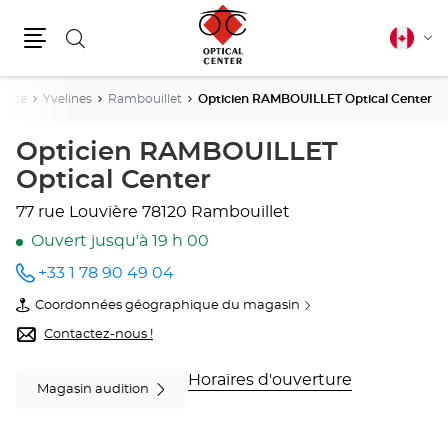
Rechercher
Français
Cha
canadie
Menu
la
lang
rance
Yvelines
Rambouillet
Opticien RAMBOUILLET Optical Center
Opticien RAMBOUILLET
Optical Center
77 rue Louvière
78120 Rambouillet
Ouvert jusqu'à 19 h 00
+33 1 78 90 49 04
Appeler
le point
Coordonnées géographique du magasin
de vente
du
Opticien
point
Contactez-nous !
RAMBOUILLET
de
Optical
vente
Center
Opticien
Horaires d'ouverture
Magasin audition
au
RAMBOUILLET
Optical
Center