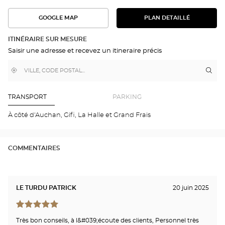
GOOGLE MAP
PLAN DETAILLÉ
VOIR
VOIR
LE
L'ITINÉRAIRE
PLAN
DANS
DÉTAILLÉ
ITINÉRAIRE SUR MESURE
GOOGLE
Saisir une adresse et recevez un itineraire précis
MAP
,
À
Itin
jus
trouver
proximité
poi
un
de
point
de
ven
TRANSPORT
PARKING
vente
Opt
Optical
RAM
À côté d'Auchan, Gifi, La Halle et Grand Frais
Center
Opti
Cen
COMMENTAIRES
LE TURDU PATRICK
20 juin 2025
Très bon conseils, à l&#039;écoute des clients, Personnel très