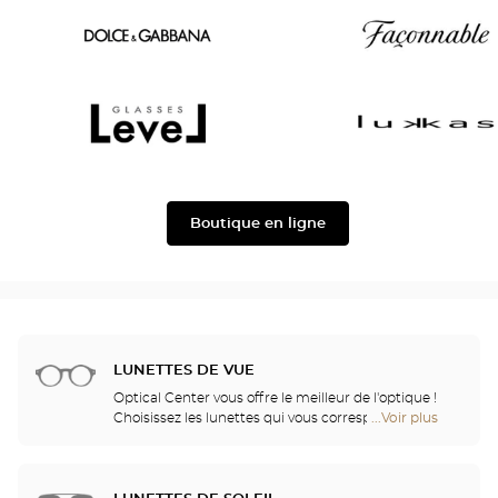
Oscar
Chloé
version
Dolce
Façonnable
&
Gabbana
Level
Lukkas
Boutique en ligne
LUNETTES DE VUE
Optical Center vous offre le meilleur de l'optique !
Choisissez les lunettes qui vous correspondent
...Voir plus
de
parmi plus de 2000 modèles sélectionnés pour leur
points
design et leur qualité. Grâce à une collaboration
de
fidèle avec les plus grands noms de la recherche
vente