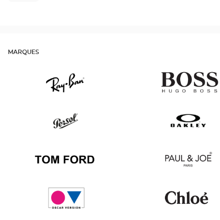
MARQUES
Ray
v
Ban
Persol
Oakley
Tom
Paul
Ford
&
Joe