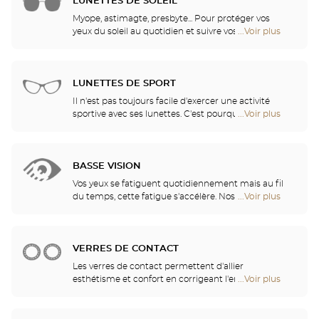
en verres ophtalmiques, nos opticiens disposent
LUNETTES DE SOLEIL
de
des verres et des traitement les plus innovants,
Optical
Myope, astimagte, presbyte... Pour protéger vos
pour vous apporter un confort visuel optimal selon
Center
yeux du soleil au quotidien et suivre vos envies, nos
...Voir plus
de
vos activités.
Opticien
opticiens ont sélectionné pour vous les meilleures
points
lunettes de soleil des plus grandes marques. Ils
de
vous aident à choisir celles qui vous conviennent le
vente
mieux parmi tous les modèles disponibles en
LUNETTES DE SPORT
de
magasin.
Optical
Il n'est pas toujours facile d'exercer une activité
Center
sportive avec ses lunettes. C'est pourquoi nous vous
...Voir plus
de
Opticien
proposons une gamme complète de lunettes de
points
sport, adaptables à toutes les correction visuelles.
de
vente
BASSE VISION
de
Optical
Vos yeux se fatiguent quotidiennement mais au fil
Center
du temps, cette fatigue s'accélère. Nos opticiens
...Voir plus
de
Opticien
vous conseilleront les aides visuelles les mieux
points
adaptées à vos besoins
de
vente
VERRES DE CONTACT
de
Optical
Les verres de contact permettent d'allier
Center
esthétisme et confort en corrigeant l'ensemble des
...Voir plus
de
Opticien
amétropies : myopie, astigmatisme… Nos magasins
points
proposent des verres de contact quotidiens,
de
mensuels, trimestriels ou annuels. Nos spécialistes