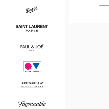
v
Persol
Saint
Laurent
Paul
&
Joe
Oscar
version
Demetz