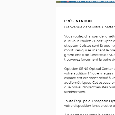
PHOTOS
PRÉSENTATION
Bienvenue dans votre lunetteri
Vous voulez changer de lunett
que vous voulez ? Chez Opticie
et optométristes sont là pour vo
montures qui se marient le mie
grand choix de lunettes de vue 
trouverez forcément la paire d
Opticien SENS Optical Center s
votre audition ! Notre magasin
espace entièrement dédié à vot
audiométriques. Cet espace pri
que nos audioprothésistes puis
sereinement.
Toute l’équipe du magasin Opti
votre disposition lors de votre p