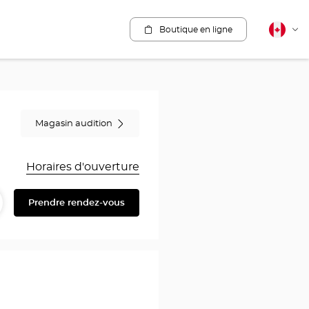
Boutique en ligne
Français
Cha
canadie
la
lang
Magasin audition
Horaires d'ouverture
Prendre rendez-vous
artager
ire
au