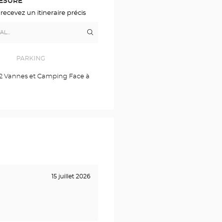
MESURE
 recevez un itineraire précis
Itinéraire
jusqu'au
point
de
vente
PARKING
Opticien
SENS
re 2 Vannes et Camping Face à
Optical
Center
15 juillet 2026