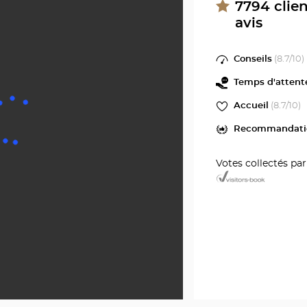
Optici
Optical
7794
clie
Center
avis
SENS
au
Optica
Conseils
(
8.7
/10)
Cente
Temps d'attent
Accueil
(
8.7
/10)
Recommandati
Votes collectés pa