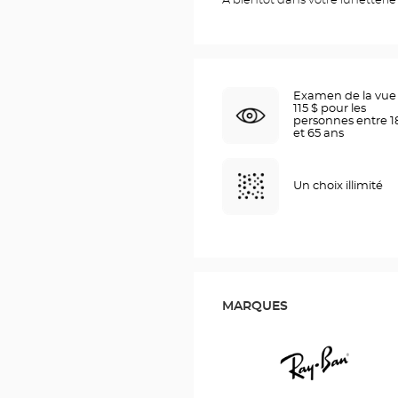
À bientôt dans votre lunetterie 
Examen de la vue 
115 $ pour les
personnes entre 1
et 65 ans
Un choix illimité
MARQUES