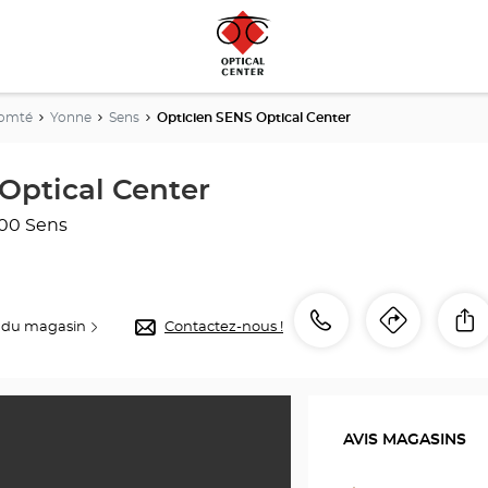
Comté
Yonne
Sens
Opticien SENS Optical Center
Optical Center
00 Sens
Appeler
Appeler
P
 du magasin
Contactez-nous !
Itinéra
jusqu'
le
point
point
de
de
vente
AVIS MAGASINS
Opticien
vente
SENS