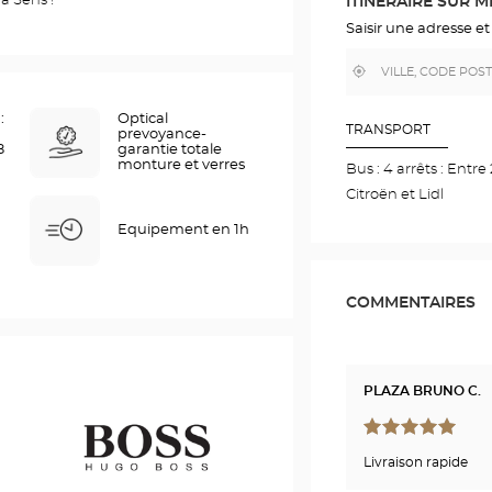
à Sens !
ITINÉRAIRE SUR 
GOOGLE
MAP
Saisir une adresse et
,
À
trouver
proximité
un
point
:
Optical
de
TRANSPORT
prevoyance-
vente
8
garantie totale
Optical
monture et verres
Bus : 4 arrêts : Ent
Center
Citroën et Lidl
Equipement en 1h
COMMENTAIRES
PLAZA BRUNO C.
Livraison rapide