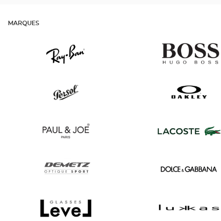
MARQUES
Ray
v
Ban
Persol
Oakley
Paul
Lacoste
&
Joe
Demetz
Dolce
&