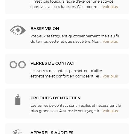
Optical
Il n'est pas toujours facile d'exercer une activité
Center
sportive avec ses lunettes. C'est pourquoi nous vous
...Voir plus
de
Opticien
proposons une gamme complète de lunettes de
points
sport, adaptables à toutes les correction visuelles.
de
vente
BASSE VISION
de
Optical
Vos yeux se fatiguent quotidiennement mais au fil
Center
du temps, cette fatigue s'accélère. Nos opticiens
...Voir plus
de
Opticien
vous conseilleront les aides visuelles les mieux
points
adaptées à vos besoins
de
vente
VERRES DE CONTACT
de
Optical
Les verres de contact permettent d'allier
Center
esthétisme et confort en corrigeant l'ensemble des
...Voir plus
de
Opticien
amétropies : myopie, astigmatisme… Nos magasins
points
proposent des verres de contact quotidiens,
de
mensuels, trimestriels ou annuels. Nos spécialistes
vente
se feront un plaisir de vous guider dans votre choix
PRODUITS D'ENTRETIEN
de
parmi les verres de contact quotidiens, mensuels,
Optical
Les verres de contact sont fragiles et nécessitent le
trimestriels ou annuels.
Center
plus grand soin. Assurez le nettoyage, le rinçage, la
...Voir plus
de
Opticien
décontamination, l'hydratation et la lubrification de
points
vos verres de contact pour la sécurité de vos yeux
de
et un confort optimal. Nos opticiens pourront
vente
également vous montrer tous les bons gestes à
APPAREILS AUDITIFS