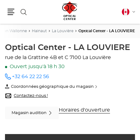
Rechercher
Français
Cha
canadie
Menu
la
lang
gion Wallonne
Hainaut
La Louvière
Optical Center - LA LOUVIERE
Optical Center - LA LOUVIERE
rue de la Grattine 4B et C
7100 La Louvière
Ouvert jusqu'à 18 h 30
+32 64 22 22 56
Appeler
le point
Coordonnées géographique du magasin
de vente
du
Optical
point
Contactez-nous !
Center -
de
LA
vente
LOUVIERE
Optical
Horaires d'ouverture
Magasin audition
au
Center
-
LA
LOUVIERE