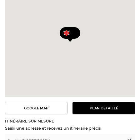
GOOGLE MAP
PLAN DETAILLÉ
VOIR
VOIR
LE
L'ITINÉRAIRE
PLAN
DANS
DÉTAILLÉ
ITINÉRAIRE SUR MESURE
GOOGLE
Saisir une adresse et recevez un itineraire précis
MAP