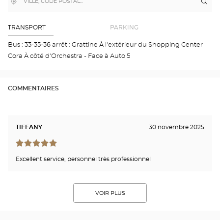
,
À
Itin
jus
trouver
proximité
poi
un
de
point
de
ven
TRANSPORT
PARKING
vente
Opti
Optical
Cen
Bus : 33-35-36 arrêt : Grattine À l'extérieur du Shopping Center
Center
-
Cora À côté d'Orchestra - Face à Auto 5
LA
LOU
COMMENTAIRES
TIFFANY
30 novembre 2025
Excellent service, personnel très professionnel
VOIR PLUS