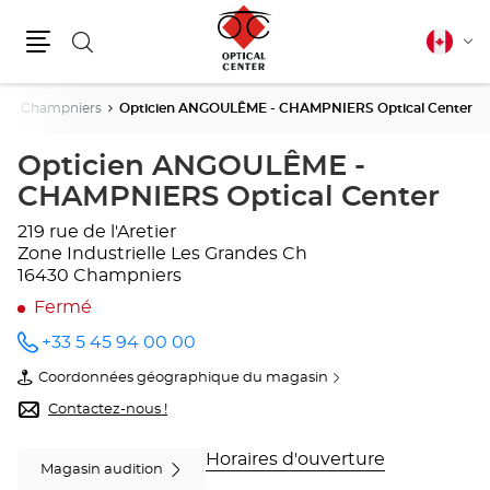
Rechercher
Français
Cha
canadie
Menu
la
lang
e
Champniers
Opticien ANGOULÊME - CHAMPNIERS Optical Center
Opticien ANGOULÊME -
CHAMPNIERS Optical Center
219 rue de l'Aretier
Zone Industrielle Les Grandes Ch
16430 Champniers
Fermé
+33 5 45 94 00 00
Appeler
le point
Coordonnées géographique du magasin
de vente
du
Opticien
point
Contactez-nous !
ANGOULÊME
de
-
vente
CHAMPNIERS
Opticien
Horaires d'ouverture
Magasin audition
Optical
ANGOULÊME
Center
-