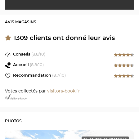
AVIS MAGASINS
1309
clients ont donné leur avis
Conseils
(
8.8
/10)
Accueil
(
8.8
/10)
Recommandation
(
8.7
/10)
Votes collectés par
visitors-book.fr
PHOTOS