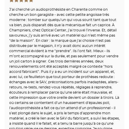
J’ai cherché un audioprothésiste en Charente comme on
cherche un bon garagiste - avec cette petite angoisse très
moderne : tomber sur quelqu’un qui vous sourit tant que tout
va bien, puis disparaît dès que la mécanique fait un caprice. À
Champniers, chez Optical Center, j’ai trouvé l’inverse. Et, détail
savoureux, j’y suis arrivé avec un matériel qui n’est même pas
“de la maison”. En clair : la marque que j’ai choisie n’est pas
distribuée par le magasin, il n’y avait donc aucun intérêt
commercial évident à me “prendre”. Ils l’ont fait. Mieux - ils
m’ont accompagné sur la durée, et pas seulement pour vendre
un joli carton à signer. Ces trois dernières années, deux
renouvellements ont été acceptés malgré ce contexte “hors
accord fabricant”. Puis il y a eu un incident sur un appareil, et,
avec lui, ce feuilleton que tout porteur de prothèses redoute :
échanges avec le SAV, préconisations parfois inadaptées, allers-
retours, re-tests, rendez-vous répétés, réglages à reprendre,
écouteurs à remplacer parce qu’une série était mauvaise, et
cette impression que votre oreille devient un dossier à tiroirs. Là
où certains se contentent d’un haussement d’épaules poli,
l’audioprothésiste a fait ce qu’on attend d’un professionnel - il
s’est plongé dans le sujet, a pris le temps d’apprendre mon
matériel, a créé le lien avec le SAV du fabricant, a suivi les étapes,
a insisté quand il le fallait, et a tenu la barre jusqu’à ce qu’une
solution sérieuse se dessine, expertise comprise. Je souligne