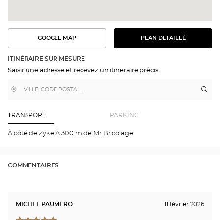
GOOGLE MAP
PLAN DETAILLÉ
VOIR
VOIR
LE
L'ITINÉRAIRE
PLAN
DANS
DÉTAILLÉ
ITINÉRAIRE SUR MESURE
GOOGLE
Saisir une adresse et recevez un itineraire précis
MAP
,
À
Itin
jus
trouver
proximité
poi
un
de
point
de
ven
TRANSPORT
PARKING
vente
Opt
Optical
AN
À côté de Zyke À 300 m de Mr Bricolage
Center
-
CH
Opti
Cen
COMMENTAIRES
MICHEL PAUMERO
11 février 2026