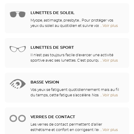
design et leur qualité. Grâce à une collaboration
de
fidèle avec les plus grands noms de la recherche
vente
en verres ophtalmiques, nos opticiens disposent
LUNETTES DE SOLEIL
de
des verres et des traitement les plus innovants,
Optical
Myope, astimagte, presbyte... Pour protéger vos
pour vous apporter un confort visuel optimal selon
Center
yeux du soleil au quotidien et suivre vos envies, nos
...Voir plus
de
vos activités.
Opticien
opticiens ont sélectionné pour vous les meilleures
points
lunettes de soleil des plus grandes marques. Ils
de
vous aident à choisir celles qui vous conviennent le
vente
mieux parmi tous les modèles disponibles en
LUNETTES DE SPORT
de
magasin.
Optical
Il n'est pas toujours facile d'exercer une activité
Center
sportive avec ses lunettes. C'est pourquoi nous vous
...Voir plus
de
Opticien
proposons une gamme complète de lunettes de
points
sport, adaptables à toutes les correction visuelles.
de
vente
BASSE VISION
de
Optical
Vos yeux se fatiguent quotidiennement mais au fil
Center
du temps, cette fatigue s'accélère. Nos opticiens
...Voir plus
de
Opticien
vous conseilleront les aides visuelles les mieux
points
adaptées à vos besoins
de
vente
VERRES DE CONTACT
de
Optical
Les verres de contact permettent d'allier
Center
esthétisme et confort en corrigeant l'ensemble des
...Voir plus
de