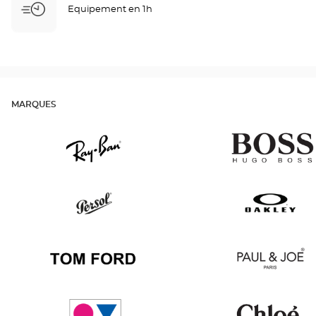
Equipement en 1h
MARQUES
Ray
v
Ban
Persol
Oakley
Tom
Paul