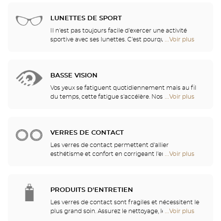
lunettes de soleil des plus grandes marques. Ils
de
vous aident à choisir celles qui vous conviennent le
vente
mieux parmi tous les modèles disponibles en
LUNETTES DE SPORT
de
magasin.
Optical
Il n'est pas toujours facile d'exercer une activité
Center
sportive avec ses lunettes. C'est pourquoi nous vous
...Voir plus
de
Opticien
proposons une gamme complète de lunettes de
points
sport, adaptables à toutes les correction visuelles.
de
vente
BASSE VISION
de
Optical
Vos yeux se fatiguent quotidiennement mais au fil
Center
du temps, cette fatigue s'accélère. Nos opticiens
...Voir plus
de
Opticien
vous conseilleront les aides visuelles les mieux
points
adaptées à vos besoins
de
vente
VERRES DE CONTACT
de
Optical
Les verres de contact permettent d'allier
Center
esthétisme et confort en corrigeant l'ensemble des
...Voir plus
de
Opticien
amétropies : myopie, astigmatisme… Nos magasins
points
proposent des verres de contact quotidiens,
de
mensuels, trimestriels ou annuels. Nos spécialistes
vente
se feront un plaisir de vous guider dans votre choix
PRODUITS D'ENTRETIEN
de
parmi les verres de contact quotidiens, mensuels,
Optical
Les verres de contact sont fragiles et nécessitent le
trimestriels ou annuels.
Center
plus grand soin. Assurez le nettoyage, le rinçage, la
...Voir plus
de
Opticien
décontamination, l'hydratation et la lubrification de