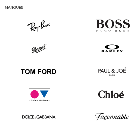
MARQUES
Ray
v
Ban
Persol
Oakley
Tom
Paul
Ford
&
Joe
Oscar
Chloé
version