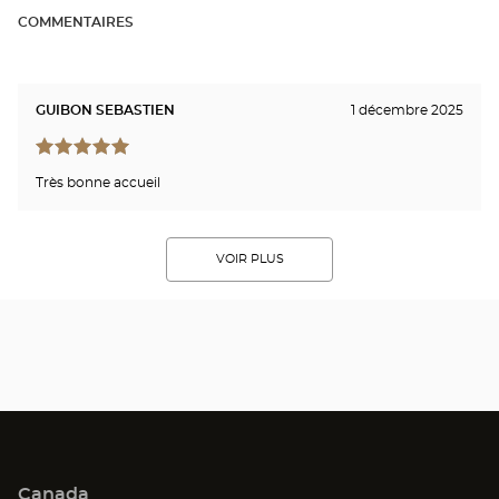
vente
Opt
COMMENTAIRES
Optical
SET
Center
Opti
Cen
GUIBON SEBASTIEN
1 décembre 2025
Très bonne accueil
VOIR PLUS
Canada