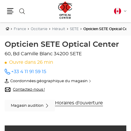
Rechercher
Français
Cha
canadie
Menu
la
lang
Accueil
France
Occitanie
Hérault
SETE
Opticien SETE Optical Cent
Opticien SETE Optical Center
60, Bd Camille Blanc
34200 SETE
Ouvre dans 26 min
+33 4 11 91 59 15
Appeler
le point
Coordonnées géographique du magasin
de vente
du
Opticien
point
Contactez-nous !
SETE
de
Optical
vente
Center
Opticien
Horaires d'ouverture
Magasin audition
au
SETE
Optical
Center