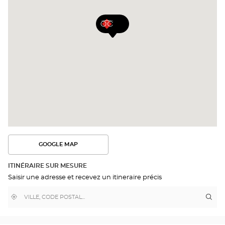
GOOGLE MAP
VOIR
L'ITINÉRAIRE
DANS
ITINÉRAIRE SUR MESURE
GOOGLE
Saisir une adresse et recevez un itineraire précis
MAP
,
À
Itin
jus
trouver
proximité
poi
un
de
point
de
ven