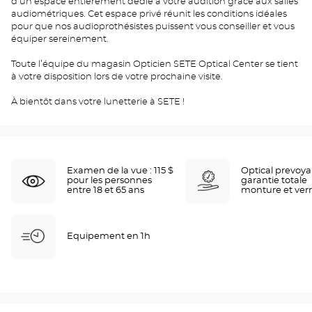
d'un espace entièrement dédié à votre audition grâce aux salles
audiométriques. Cet espace privé réunit les conditions idéales
pour que nos audioprothésistes puissent vous conseiller et vous
équiper sereinement.
Toute l’équipe du magasin Opticien SETE Optical Center se tient
à votre disposition lors de votre prochaine visite.
À bientôt dans votre lunetterie à SETE !
Examen de la vue : 115 $
Optical prevoy
pour les personnes
garantie totale
entre 18 et 65 ans
monture et ver
Equipement en 1h