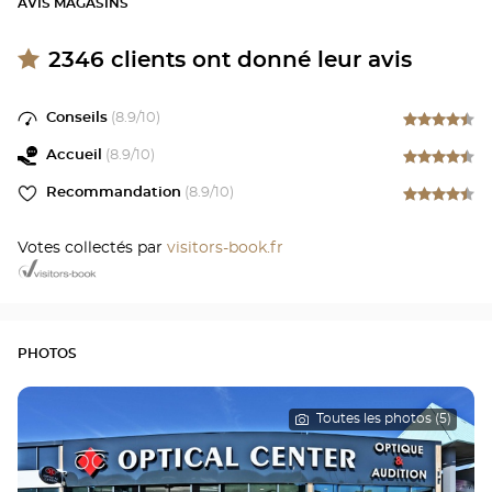
AVIS MAGASINS
2346
clients ont donné leur avis
Conseils
(
8.9
/10)
Accueil
(
8.9
/10)
Recommandation
(
8.9
/10)
Votes collectés par
visitors-book.fr
PHOTOS
Toutes les photos (5)