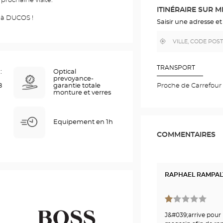
 prochaine visite.
DANS
ITINÉRAIRE SUR 
GOOGLE
e à DUCOS !
MAP
Saisir une adresse et
,
À
trouver
proximité
un
point
de
TRANSPORT
:
Optical
vente
prevoyance-
Optical
Proche de Carrefour
Center
8
garantie totale
monture et verres
Equipement en 1h
COMMENTAIRES
RAPHAEL RAMPAL
J&#039;arrive pour 