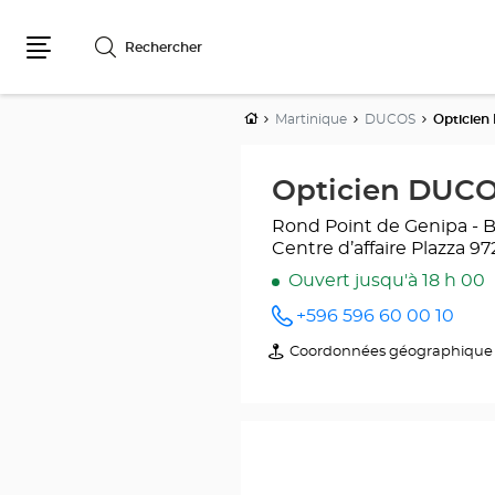
Rechercher
Menu
Accueil
Martinique
DUCOS
Opticien
Opticien DUCO
Rond Point de Genipa - 
Centre d’affaire Plazza
97
Ouvert jusqu'à 18 h 00
+596 596 60 00 10
Appeler
le point
Coordonnées géographique
du
de vente
point
Opticien
de
DUCOS
vente
Optical
Opticien
Center
DUCOS
au
Optical
Center