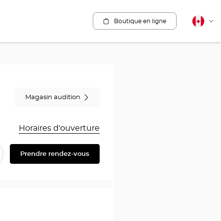
Boutique en ligne
Français
Cha
canadie
la
lang
Magasin audition
Horaires d'ouverture
Prendre rendez-vous
artager
ire
au