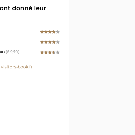
en
 ont donné leur
S
l
r
on
(
6.9
/10)
r
visitors-book.fr