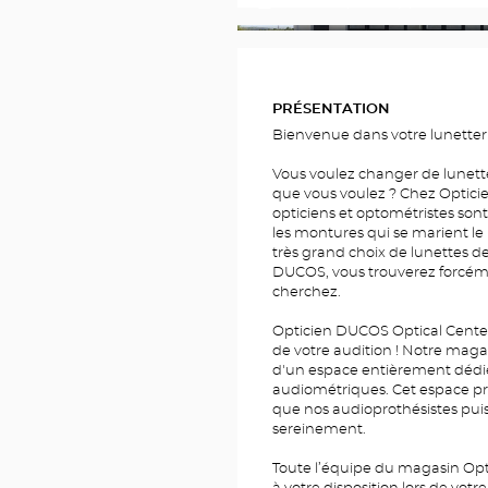
Toutes les photos (7)
PHOTOS
PRÉSENTATION
Bienvenue dans votre lunetter
Vous voulez changer de lunett
que vous voulez ? Chez Optici
opticiens et optométristes sont
les montures qui se marient le
très grand choix de lunettes de
DUCOS, vous trouverez forcéme
cherchez.
Opticien DUCOS Optical Center 
de votre audition ! Notre mag
d'un espace entièrement dédié 
audiométriques. Cet espace pri
que nos audioprothésistes puis
sereinement.
Toute l’équipe du magasin Opt