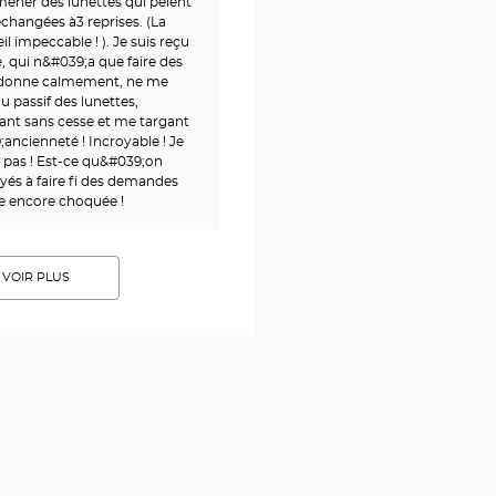
mener des lunettes qui pèlent
échangées à3 reprises. (La
il impeccable ! ). Je suis reçu
 qui n&#039;a que faire des
e donne calmement, ne me
du passif des lunettes,
nt sans cesse et me targant
;ancienneté ! Incroyable ! Je
 pas ! Est-ce qu&#039;on
és à faire fi des demandes
ste encore choquée !
VOIR PLUS