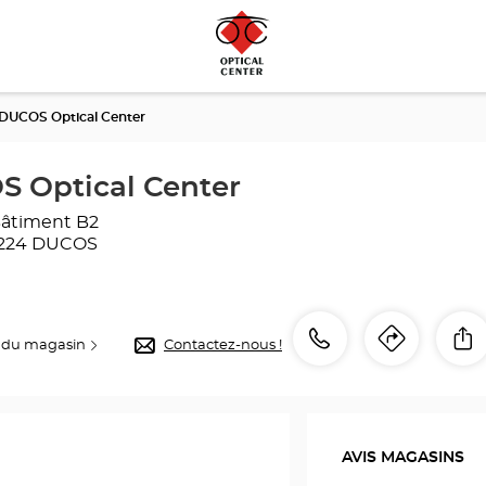
 DUCOS Optical Center
S Optical Center
Bâtiment B2
224 DUCOS
Appeler
Appeler
P
 du magasin
Contactez-nous !
Itinéra
jusqu'
le
point
point
de
de
vente
AVIS MAGASINS
Opticien
vente