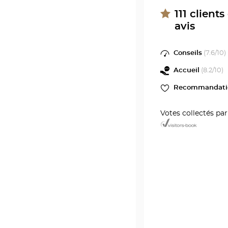
DUCOS
Optici
Optical
111
clients
Center
avis
DUCO
au
Optica
Conseils
(
7.6
/10)
Cente
Accueil
(
8.2
/10)
Recommandati
Votes collectés pa