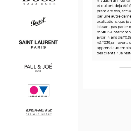
magasin afin de ra
et qui ont deja été 
première fois, accue
par une autre dame,
v
explications que j
laissant pas parler 
m&#039;interrompa
avoir 14 ans d&#039
Persol
n&#039;en revenais
apprend aux employ
des clients ? Je re
Saint
Laurent
Paul
&
Joe
Oscar
version