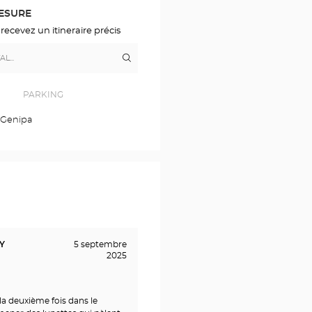
PLAN
DÉTAILLÉ
MESURE
 recevez un itineraire précis
Itinéraire
jusqu'au
point
de
vente
PARKING
Opticien
DUCOS
 Genipa
Optical
Center
Y
5 septembre
2025
la deuxième fois dans le