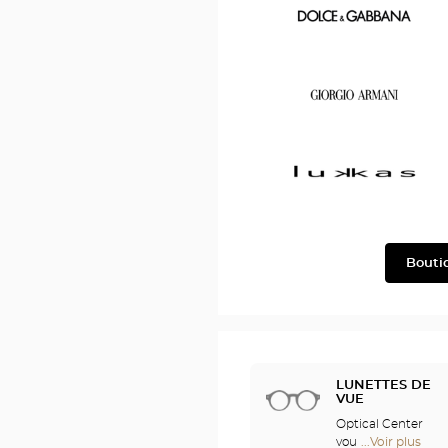
Chloé
Dolce
&
Gabbana
Georgio
Armani
Lukkas
Bouti
LUNETTES DE
VUE
Optical Center
vous offre le
...Voir plus