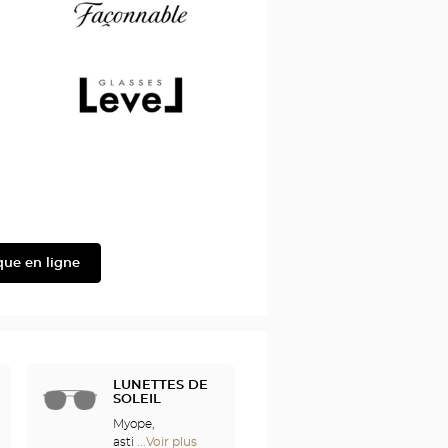
Demetz
Façonnable
Level
que en ligne
LUNETTES DE
SOLEIL
Myope,
astimagte,
...Voir plus