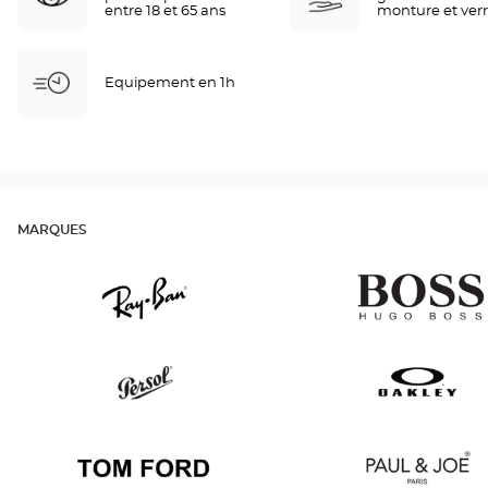
entre 18 et 65 ans
monture et ver
Equipement en 1h
MARQUES
Ray
v
Ban
Persol
Oakley