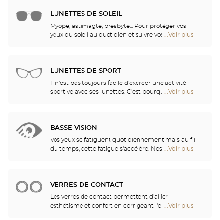
fidèle avec les plus grands noms de la recherche
vente
en verres ophtalmiques, nos opticiens disposent
LUNETTES DE SOLEIL
de
des verres et des traitement les plus innovants,
Optical
Myope, astimagte, presbyte... Pour protéger vos
pour vous apporter un confort visuel optimal selon
Center
yeux du soleil au quotidien et suivre vos envies, nos
...Voir plus
de
vos activités.
Opticien
opticiens ont sélectionné pour vous les meilleures
points
lunettes de soleil des plus grandes marques. Ils
de
vous aident à choisir celles qui vous conviennent le
vente
mieux parmi tous les modèles disponibles en
LUNETTES DE SPORT
de
magasin.
Optical
Il n'est pas toujours facile d'exercer une activité
Center
sportive avec ses lunettes. C'est pourquoi nous vous
...Voir plus
de
Opticien
proposons une gamme complète de lunettes de
points
sport, adaptables à toutes les correction visuelles.
de
vente
BASSE VISION
de
Optical
Vos yeux se fatiguent quotidiennement mais au fil
Center
du temps, cette fatigue s'accélère. Nos opticiens
...Voir plus
de
Opticien
vous conseilleront les aides visuelles les mieux
points
adaptées à vos besoins
de
vente
VERRES DE CONTACT
de
Optical
Les verres de contact permettent d'allier
Center
esthétisme et confort en corrigeant l'ensemble des
...Voir plus
de
Opticien
amétropies : myopie, astigmatisme… Nos magasins
points