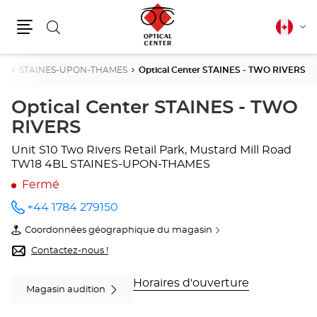
Rechercher
Français
Cha
canadie
Menu
la
lang
ey
STAINES-UPON-THAMES
Optical Center STAINES - TWO RIVERS
Optical Center STAINES - TWO
RIVERS
Unit S10 Two Rivers Retail Park, Mustard Mill Road
TW18 4BL STAINES-UPON-THAMES
Fermé
+44 1784 279150
Appeler
le point
Coordonnées géographique du magasin
de vente
du
Optical
point
Contactez-nous !
Center
de
STAINES
vente
- TWO
Optical
Horaires d'ouverture
Magasin audition
RIVERS
Center
au
STAINES
-