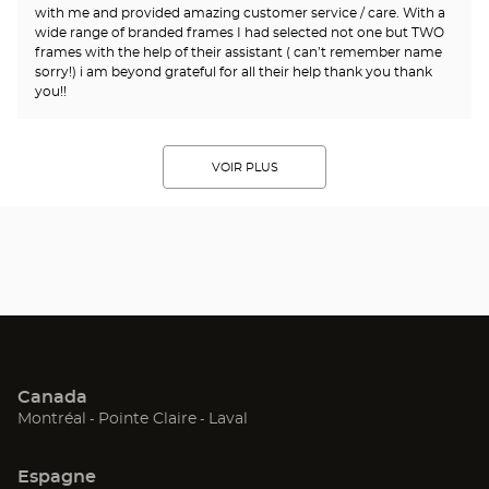
with me and provided amazing customer service / care. With a
wide range of branded frames I had selected not one but TWO
frames with the help of their assistant ( can’t remember name
sorry!) i am beyond grateful for all their help thank you thank
you!!
VOIR PLUS
Canada
(ouvre
(ouvre
(ouvre
Montréal
Pointe Claire
Laval
dans
dans
dans
une
une
une
Espagne
nouvelle
nouvelle
nouvelle