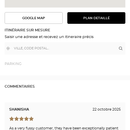
GOOGLE MAP
PLAN DETAILLÉ
VOIR
VOIR
LE
L'ITINÉRAIRE
PLAN
DANS
DÉTAILLÉ
ITINÉRAIRE SUR MESURE
GOOGLE
Saisir une adresse et recevez un itineraire précis
MAP
,
À
Itin
jus
trouver
proximité
poi
un
de
point
de
ven
PARKING
vente
Opti
Optical
Cen
Center
STA
-
COMMENTAIRES
TW
RIV
SHANISHA
22 octobre 2025
As a very fussy customer, they have been exceptionally patient