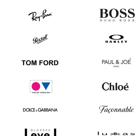
Ray
v
Ban
Persol
Oakley
Tom
Paul
Ford
&
Joe
Oscar
Chloé
version
Dolce
Façonnable