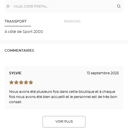
,
À
Itin
jus
trouver
proximité
poi
un
de
point
de
ven
TRANSPORT
PARKING
vente
Opt
Optical
GRE
À côté de Sport 2000
Center
SUR
GA
Opti
Cen
COMMENTAIRES
SYLVIE
13 septembre 2025
Nous avons été plusieurs fois dans cette boutique et à chaque
fois nous avons été bien accueilli et le personnel est de très bon
conseil.
VOIR PLUS