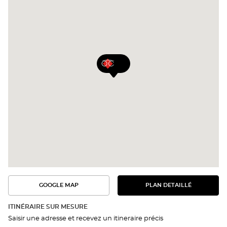
GOOGLE MAP
PLAN DETAILLÉ
VOIR
VOIR
LE
L'ITINÉRAIRE
PLAN
DANS
DÉTAILLÉ
ITINÉRAIRE SUR MESURE
GOOGLE
Saisir une adresse et recevez un itineraire précis
MAP