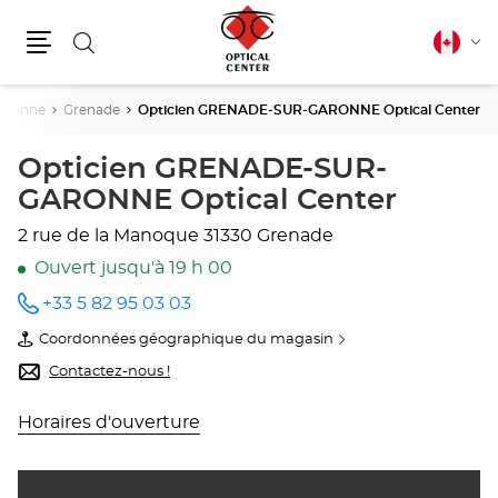
Rechercher
Français
Cha
canadie
Menu
la
lang
aronne
Grenade
Opticien GRENADE-SUR-GARONNE Optical Center
Opticien GRENADE-SUR-
GARONNE Optical Center
2 rue de la Manoque
31330 Grenade
Ouvert jusqu'à 19 h 00
+33 5 82 95 03 03
Appeler
le point
Coordonnées géographique du magasin
de vente
du
Opticien
point
Contactez-nous !
GRENADE-
de
SUR-
vente
GARONNE
Opticien
Horaires d'ouverture
Optical
GRENADE-
Center
SUR-
au
GARONNE
Optical