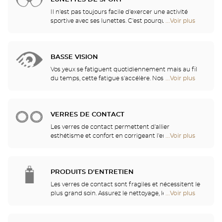
de
magasin.
Optical
Il n'est pas toujours facile d'exercer une activité
Center
sportive avec ses lunettes. C'est pourquoi nous vous
...Voir plus
de
Opticien
proposons une gamme complète de lunettes de
points
sport, adaptables à toutes les correction visuelles.
de
vente
BASSE VISION
de
Optical
Vos yeux se fatiguent quotidiennement mais au fil
Center
du temps, cette fatigue s'accélère. Nos opticiens
...Voir plus
de
Opticien
vous conseilleront les aides visuelles les mieux
points
adaptées à vos besoins
de
vente
VERRES DE CONTACT
de
Optical
Les verres de contact permettent d'allier
Center
esthétisme et confort en corrigeant l'ensemble des
...Voir plus
de
Opticien
amétropies : myopie, astigmatisme… Nos magasins
points
proposent des verres de contact quotidiens,
de
mensuels, trimestriels ou annuels. Nos spécialistes
vente
se feront un plaisir de vous guider dans votre choix
PRODUITS D'ENTRETIEN
de
parmi les verres de contact quotidiens, mensuels,
Optical
Les verres de contact sont fragiles et nécessitent le
trimestriels ou annuels.
Center
plus grand soin. Assurez le nettoyage, le rinçage, la
...Voir plus
de
Opticien
décontamination, l'hydratation et la lubrification de
points
vos verres de contact pour la sécurité de vos yeux
de
et un confort optimal. Nos opticiens pourront