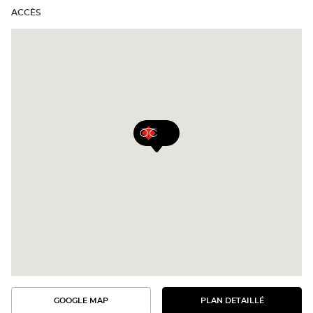
Optical
ACCÈS
Center
Opticien
GOOGLE MAP
PLAN DETAILLÉ
VOIR
VOIR
LE