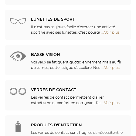
vos activités.
Opticien
opticiens ont sélectionné pour vous les meilleures
points
lunettes de soleil des plus grandes marques. Ils
de
vous aident à choisir celles qui vous conviennent le
vente
mieux parmi tous les modèles disponibles en
LUNETTES DE SPORT
de
magasin.
Optical
Il n'est pas toujours facile d'exercer une activité
Center
sportive avec ses lunettes. C'est pourquoi nous vous
...Voir plus
de
Opticien
proposons une gamme complète de lunettes de
points
sport, adaptables à toutes les correction visuelles.
de
vente
BASSE VISION
de
Optical
Vos yeux se fatiguent quotidiennement mais au fil
Center
du temps, cette fatigue s'accélère. Nos opticiens
...Voir plus
de
Opticien
vous conseilleront les aides visuelles les mieux
points
adaptées à vos besoins
de
vente
VERRES DE CONTACT
de
Optical
Les verres de contact permettent d'allier
Center
esthétisme et confort en corrigeant l'ensemble des
...Voir plus
de
Opticien
amétropies : myopie, astigmatisme… Nos magasins
points
proposent des verres de contact quotidiens,
de
mensuels, trimestriels ou annuels. Nos spécialistes
vente
se feront un plaisir de vous guider dans votre choix
PRODUITS D'ENTRETIEN
de
parmi les verres de contact quotidiens, mensuels,
Optical
Les verres de contact sont fragiles et nécessitent le
trimestriels ou annuels.