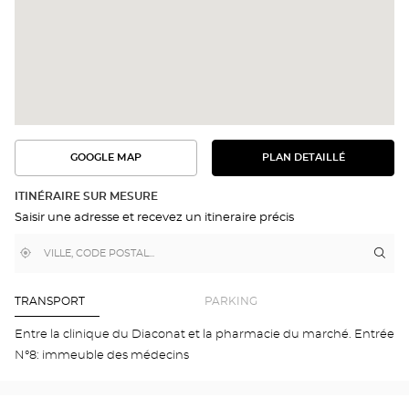
GOOGLE MAP
PLAN DETAILLÉ
VOIR
VOIR
LE
L'ITINÉRAIRE
PLAN
DANS
DÉTAILLÉ
ITINÉRAIRE SUR MESURE
GOOGLE
Saisir une adresse et recevez un itineraire précis
MAP
,
À
Itin
jus
trouver
proximité
poi
un
de
point
de
ven
TRANSPORT
PARKING
vente
Opt
Optical
MU
Entre la clinique du Diaconat et la pharmacie du marché. Entrée
Center
-
N°8: immeuble des médecins
DIA
Opti
Cen