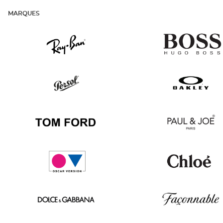
MARQUES
Ray
v
Ban
Persol
Oakley
Tom
Paul
Ford
&
Joe
Oscar
Chloé
version