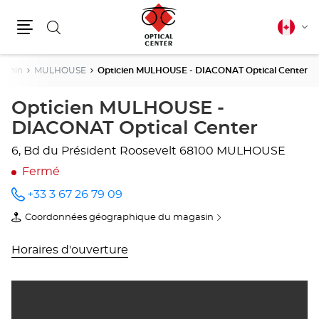
Rechercher
Français
Cha
canadie
Menu
la
lang
-Rhin
MULHOUSE
Opticien MULHOUSE - DIACONAT Optical Center
Opticien MULHOUSE -
DIACONAT Optical Center
6, Bd du Président Roosevelt
68100 MULHOUSE
Fermé
+33 3 67 26 79 09
Appeler
le point
Coordonnées géographique du magasin
de vente
du
Opticien
point
MULHOUSE
de
Horaires d'ouverture
-
vente
DIACONAT
Opticien
Optical
MULHOUSE
Center
-
au
DIACONAT
Optical