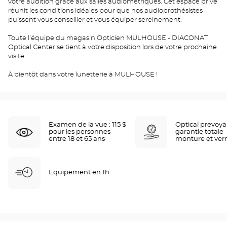
votre audition grâce aux salles audiométriques. Cet espace privé
réunit les conditions idéales pour que nos audioprothésistes
puissent vous conseiller et vous équiper sereinement.
Toute l’équipe du magasin Opticien MULHOUSE - DIACONAT
Optical Center se tient à votre disposition lors de votre prochaine
visite.
À bientôt dans votre lunetterie à MULHOUSE !
Examen de la vue : 115 $
Optical prevoy
pour les personnes
garantie totale
entre 18 et 65 ans
monture et ver
Equipement en 1h