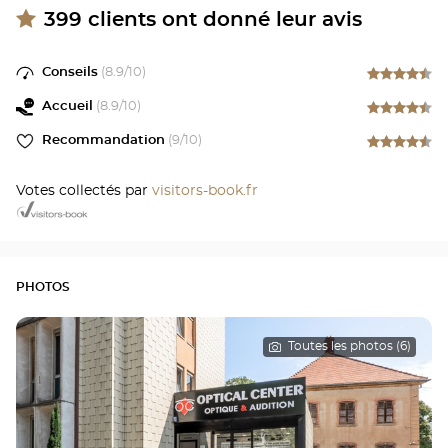
399
clients ont donné leur avis
Conseils
(
8.9
/10)
Accueil
(
8.9
/10)
Recommandation
(
9
/10)
Votes collectés par
visitors-book.fr
PHOTOS
Toutes les photos (6)