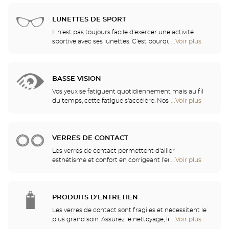
lunettes de soleil des plus grandes marques. Ils
de
vous aident à choisir celles qui vous conviennent le
vente
mieux parmi tous les modèles disponibles en
LUNETTES DE SPORT
de
magasin.
Optical
Il n'est pas toujours facile d'exercer une activité
Center
sportive avec ses lunettes. C'est pourquoi nous vous
...Voir plus
de
Opticien
proposons une gamme complète de lunettes de
points
sport, adaptables à toutes les correction visuelles.
de
vente
BASSE VISION
de
Optical
Vos yeux se fatiguent quotidiennement mais au fil
Center
du temps, cette fatigue s'accélère. Nos opticiens
...Voir plus
de
Opticien
vous conseilleront les aides visuelles les mieux
points
adaptées à vos besoins
de
vente
VERRES DE CONTACT
de
Optical
Les verres de contact permettent d'allier
Center
esthétisme et confort en corrigeant l'ensemble des
...Voir plus
de
Opticien
amétropies : myopie, astigmatisme… Nos magasins
points
proposent des verres de contact quotidiens,
de
mensuels, trimestriels ou annuels. Nos spécialistes
vente
se feront un plaisir de vous guider dans votre choix
PRODUITS D'ENTRETIEN
de
parmi les verres de contact quotidiens, mensuels,
Optical
Les verres de contact sont fragiles et nécessitent le
trimestriels ou annuels.
Center
plus grand soin. Assurez le nettoyage, le rinçage, la
...Voir plus
de
Opticien
décontamination, l'hydratation et la lubrification de