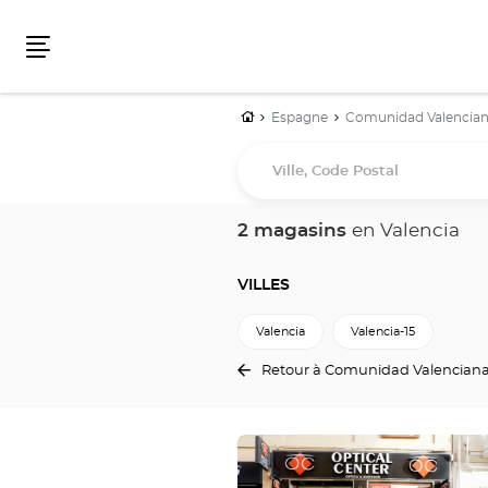
Menu
Accueil
Espagne
Comunidad Valencia
Ville,
Code
Postal
2 magasins
en Valencia
VILLES
Valencia
Valencia-15
Retour à Comunidad Valencian
Appuyer
sur
la