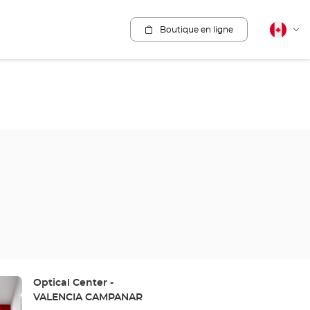
Boutique en ligne
Français
Cha
canadie
la
lang
Point
Optical Center -
de
VALENCIA CAMPANAR
vente