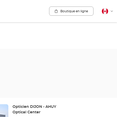
Boutique en ligne
Français
Cha
canadie
la
lang
Point
Opticien DIJON - AHUY
de
Optical Center
vente