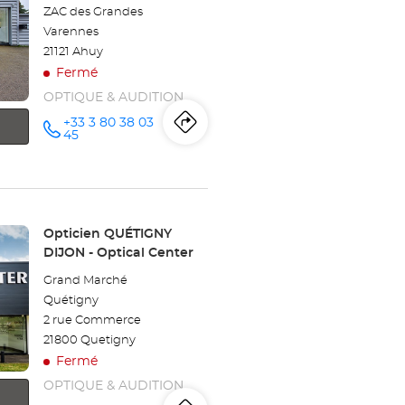
ZAC des Grandes
:
Varennes
21121 Ahuy
Fermé
OPTIQUE & AUDITION
+33 3 80 38 03
Itinéraire
jusqu'au
Appeler le
45
point de
vente
point
Opticien
DIJON -
de
AHUY
Optical
Center au
vente
Point
Opticien QUÉTIGNY
de
DIJON - Optical Center
Opticien
vente
Grand Marché
:
DIJON
Quétigny
2 rue Commerce
-
21800 Quetigny
AHUY
Fermé
OPTIQUE & AUDITION
Optical