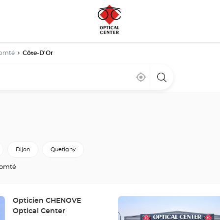
Comté
Côte-D'Or
À
,
un
proximité
trouver
point
un
de
point
vente
de
Optical
vente
Center
Optical
Center
Dijon
Quetigny
Comté
Appuyer
Point
Opticien CHENOVE
sur
de
Optical Center
la
vente