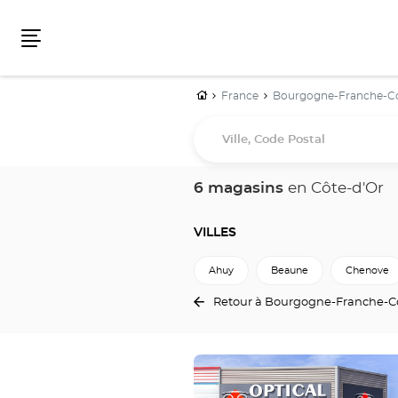
Menu
Accueil
France
Bourgogne-Franche-
Ville,
Code
Postal
6 magasins
en Côte-d'Or
VILLES
Ahuy
Beaune
Chenove
Retour à Bourgogne-Franche-
Appuyer
sur
la