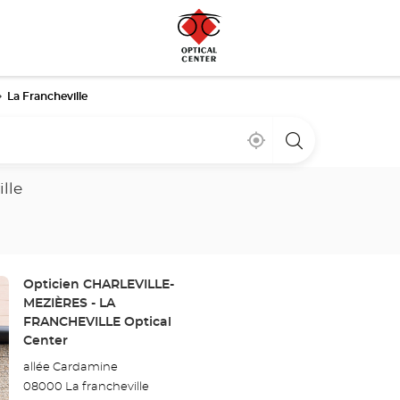
La Francheville
À
,
un
proximité
trouver
point
un
de
point
vente
lle
de
Optical
vente
Center
Optical
Center
Point
Opticien CHARLEVILLE-
de
MEZIÈRES - LA
vente
FRANCHEVILLE Optical
:
Center
allée Cardamine
08000 La francheville