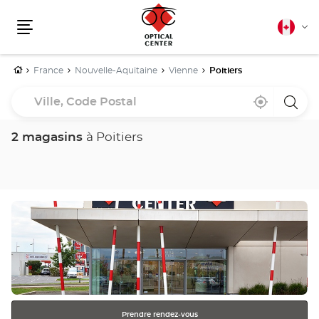
Français
Cha
canadie
Menu
la
lang
Accueil
France
Nouvelle-Aquitaine
Vienne
Poitiers
Ville,
À
,
un
Code
proximité
trouver
point
un
de
Postal
point
vente
2 magasins
à Poitiers
de
Optica
vente
Cente
Optical
Center
Appuyer
sur
la
touche
ENTRÉE
pour
obtenir
Prendre rendez-vous
de