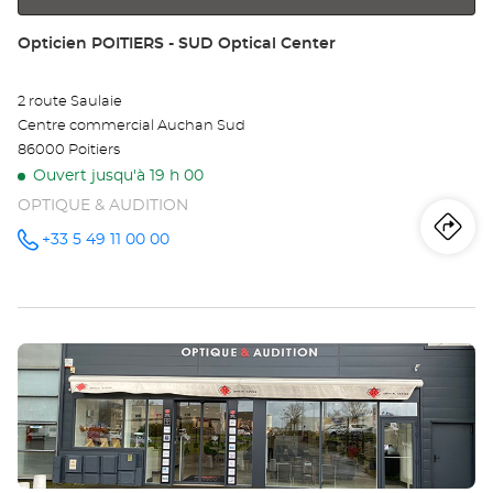
plus
Point
Opticien POITIERS - SUD Optical Center
amples
de
informations
vente
2 route Saulaie
:
Centre commercial Auchan Sud
86000 Poitiers
Ouvert jusqu'à 19 h 00
OPTIQUE & AUDITION
Iti
jus
+33 5 49 11 00 00
Appeler le
point de
vente
poi
Opticien
POITIERS -
de
SUD
Optical
Appuyer
Center au
ve
sur
Op
la
touche
PO
ENTRÉE
pour
-