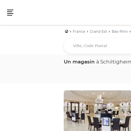
Menu
Accueil
France
Grand Est
Bas-Rhin
Ville,
Code
Postal
Un magasin
à Schiltighei
Appuyer
sur
la
touche
ENTRÉE
pour
obtenir