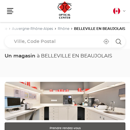
Français
Cha
canadie
Menu
la
lang
ance
Auvergne-Rhône-Alpes
Rhône
BELLEVILLE EN BEAUJOLAIS
Ville,
À
,
un
Code
proximité
trouver
point
un
de
Postal
point
vente
Un magasin
à BELLEVILLE EN BEAUJOLAIS
de
Optica
vente
Cente
Optical
Center
Appuyer
sur
la
touche
ENTRÉE
pour
obtenir
Prendre rendez-vous
de