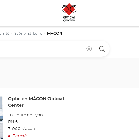
Comté
Saône-Et-Loire
MACON
À
,
un
proximité
trouver
point
un
de
point
vente
de
Optical
vente
Center
Optical
Center
Point
Opticien MÂCON Optical
de
Center
vente
117, route de Lyon
:
RN 6
71000 Macon
Fermé