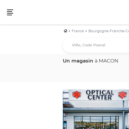
Menu
Accueil
France
Bourgogne-Franche-
Ville,
Code
Postal
Un magasin
à MACON
Appuyer
sur
la
touche
ENTRÉE
pour
obtenir