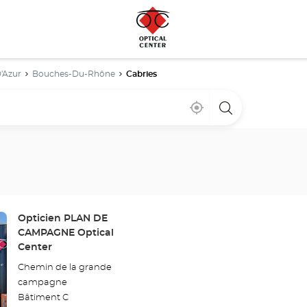
'Azur
Bouches-Du-Rhône
Cabries
À
,
un
proximité
trouver
point
un
de
point
vente
de
Optical
vente
Center
Optical
Center
Point
Opticien PLAN DE
de
CAMPAGNE Optical
vente
Center
:
Chemin de la grande
campagne
Bâtiment C