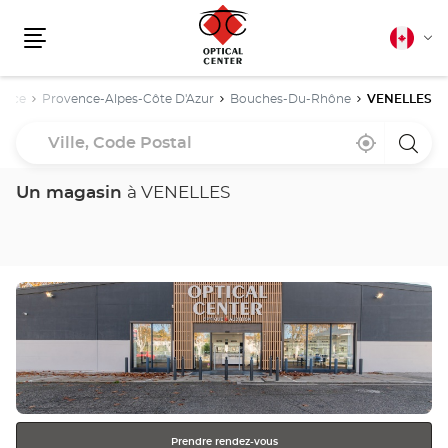
Français
Cha
canadie
Menu
la
lang
ance
Provence-Alpes-Côte D'Azur
Bouches-Du-Rhône
VENELLES
Ville,
À
,
un
Code
proximité
trouver
point
un
de
Postal
point
vente
Un magasin
à VENELLES
de
Optica
vente
Cente
Optical
Center
Appuyer
sur
la
touche
ENTRÉE
pour
obtenir
Prendre rendez-vous
de